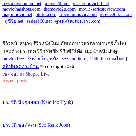
newmovieonline.net
|
movie2th.net
|
mastermoviehd.net
|
moviethaishots.com
|
themovie2u.com
|
movie-seriesreview.com
|
majormovie.net
|
oh-hd.com
|
freeminimovie.com
|
movie2tube.com
|
ดูซีรี่ย์.net
|
series168.net
|
ดูหนังใหม่ชนโรง.com
รีวิวหนังสนุกๆ รีวิวหนังใหม่ อัพเดตข่าวสารภาพยนตร์ทั้งไทย
และต่างประเทศ รีวิวNetfilx รีวิวซีรีย์ดัง แนะนำหนังน่าดู
movie2free
|
รับทำเว็บดูหนัง
|
see you in my 19th life ภาคไทย
|
คลิปหลุดทางบ้าน
© copyright 2026
เช็คจอเล็ก Shopee Live
Recent posts
ประวัติ นัมจูฮยอก (Nam Joo Hyuk)
ประวัติ ซอคังจุน (Seo Kang Joon)