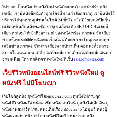
ไม่ว่าจะเป็นหนังเก่า หนังใหม่ หนังไทยชนโรง หนังฝรั่ง หนัง
เอเชีย เรามีหนังดีหนังดังทุกเรื่องที่ท่านกำลังอยากดู เรามีหนังไว้
บริการให้ทุกท่านดูผ่านเว็บไซต์ 24 ชั่วโมง ไม่มีโฆษณาปิดกั้น
เพลิดเพลินกับหนังคมชัด 360p จนถึงระดับ 4K UHD กันเลยที
เดียว ท่านจะได้เข้าถึงอารมณ์ของหนัง พร้อมภาพคมชัด เสียง
พากษ์ไทย subtitle หนังเต็มเรื่องไม่มีตัดต่อ รองรับทุกระบบทุก
เครือข่าย ภาพคมชัดมาก เสียงพากษ์มาเต็ม คอหนังทั้งหลาย
สบายใจแน่นอน ข้อดีคือ ไม่ต้องเสียรายเดือนไม่ต้องเสียเงินค่า
ธรรมเนียมใดๆ กดติดตามหนังใหม่ที่เว็บ
sale3dmovies.com
เว็บรีวิวหนังออนไลน์ฟรี รีวิวหนังใหม่ ดู
หนังฟรี ไม่มีโฆษณา
เว็บไซต์ดูหนัง ดูหนังฟรี themovie2u.com ดูหนังไม่กระตุก
หนังHD หนังฝรั่ง หนังเอเชีย หนังออนไลน์ ดูหนังไม่เสียเงิน ดู
หนังผ่านสมาร์ทโฟน หนังเต็มเรื่อง iMovie246 ไอมูฟวี่ หนังบู๊
หนังผจญภัย หนังการ์ตูน หนังชีวิตจริง หนังตลก หนัง