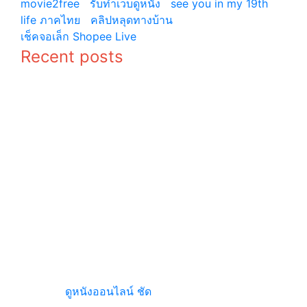
movie2free
|
รับทำเว็บดูหนัง
|
see you in my 19th
life ภาคไทย
|
คลิปหลุดทางบ้าน
© copyright 2026
เช็คจอเล็ก Shopee Live
Recent posts
ประวัติ นัม
ประวัติ ซอ
จูฮยอก
คังจุน (Seo
(Nam Joo
Kang Joon)
Hyuk)
เมเจอร์ ซีนี
หนัง
เพล็กซ์ ฉาย
คริสต์มาส ซี
หนัง
รีส์คริสต์มาส
คอนเสิร์ต
ฉายในสตรีม
BTOB TIME
มิ่งต่าง ๆ
อนิเมะยอด
ฮิต Rascal
Does Not
Dream
ดูหนังฟรี
ดูหนังออนไลน์ ชัด
เต็มเรื่อง พร้อมอัพเดตหนัง