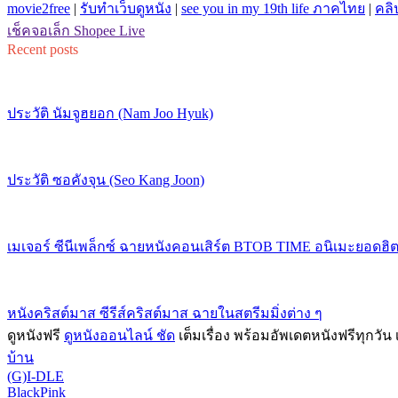
movie2free
|
รับทำเว็บดูหนัง
|
see you in my 19th life ภาคไทย
|
คลิ
เช็คจอเล็ก Shopee Live
Recent posts
ประวัติ นัมจูฮยอก (Nam Joo Hyuk)
ประวัติ ซอคังจุน (Seo Kang Joon)
เมเจอร์ ซีนีเพล็กซ์ ฉายหนังคอนเสิร์ต BTOB TIME อนิเมะยอดฮิต
หนังคริสต์มาส ซีรีส์คริสต์มาส ฉายในสตรีมมิ่งต่าง ๆ
ดูหนังฟรี
ดูหนังออนไลน์ ชัด
เต็มเรื่อง พร้อมอัพเดตหนังฟรีทุกวัน
บ้าน
(G)I-DLE
BlackPink