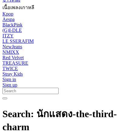
เนื้อเพลงเกาหลี
Kpop
Aespa
BlackPink
(G)I-DLE
ITZY
LE SSERAFIM
NewJeans
NMIXX
Red Velvet
TREASURE
TWICE
Stray Kids
Sign in
Sign up
Search: นักแสดง-the-third-
charm